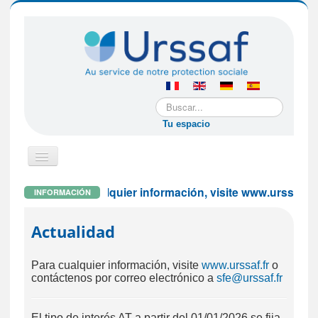
Buscar...
Tu espacio
Cambiar
navegación
Para cualquier información, visite www.urssaf.fr o
INFORMACIÓN
Si usted es una empresa extranjera
Actualidad
Si usted es un empleador particular
Para cualquier información, visite
www.urssaf.fr
o
contáctenos por correo electrónico a
sfe@urssaf.fr
Si usted es un trabajador asalariado
El tipo de interés AT a partir del 01/01/2026 se fija