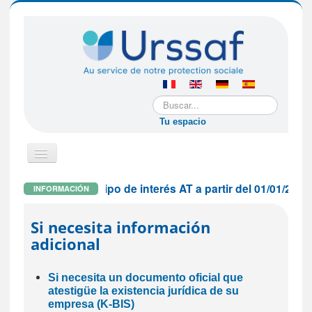
Buscar...
Tu espacio
Cambiar
navegación
a sfe@urssaf.fr El tipo de interés AT a partir del 01/01/202
INFORMACIÓN
Si usted es una empresa extranjera
Si necesita información
adicional
Si usted es un empleador particular
Si necesita un documento oficial que
atestigüe la existencia jurídica de su
Si usted es un trabajador asalariado
empresa (K-BIS)