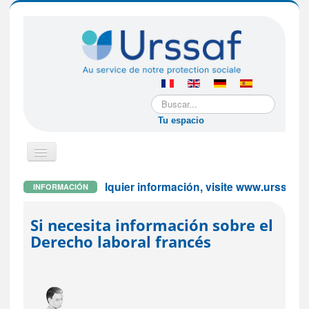
Buscar...
Tu espacio
Cambiar
navegación
Para cualquier información, visite www.urssaf.fr o
INFORMACIÓN
Si usted es una empresa extranjera
Si necesita información sobre el
Derecho laboral francés
Si usted es un empleador particular
Si usted es un trabajador asalariado