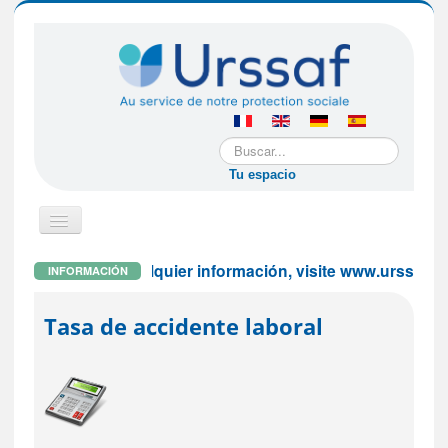
Buscar...
Tu espacio
Cambiar
navegación
Para cualquier información, visite www.urssaf.fr o
INFORMACIÓN
Si usted es una empresa extranjera
Tasa de accidente laboral
Si usted es un empleador particular
Si usted es un trabajador asalariado