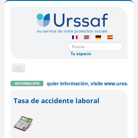
Buscar...
Tu espacio
Cambiar
navegación
Para cualquier información, visite www.urssaf.fr o
INFORMACIÓN
Si usted es una empresa extranjera
Tasa de accidente laboral
Si usted es un empleador particular
Si usted es un trabajador asalariado