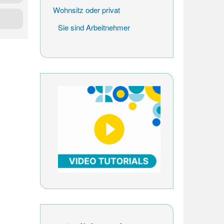
Wohnsitz oder privat
nd die
Sie sind Arbeitnehmer
chern.
m Ihre
r 3939
mer zu