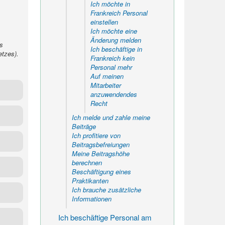
Ich möchte in
Frankreich Personal
einstellen
Ich möchte eine
Änderung melden
s
Ich beschäftige in
tzes).
Frankreich kein
Personal mehr
Auf meinen
Mitarbeiter
anzuwendendes
Recht
Ich melde und zahle meine
em der
Beiträge
Ich profitiere von
nheiten
Beitragsbefreiungen
Meine Beitragshöhe
berechnen
ie der
Beschäftigung eines
Praktikanten
 zu den
Ich brauche zusätzliche
n.
Informationen
für die
Ich beschäftige Personal am
 werden