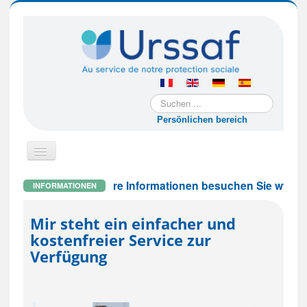
Suchen
...
Persönlichen bereich
Navigation
an/aus
Für weitere Informationen besuchen Sie www.urssa
INFORMATIONEN
Sie sind ein ausländisches
Unternehmen
Mir steht ein einfacher und
kostenfreier Service zur
Ich beschäftige Personal am Wohnsitz
oder privat
Verfügung
Sie sind Arbeitnehmer