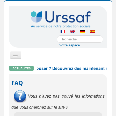
Rechercher
Votre espace
Basculer
la
navigation
question à nous poser ? Découvrez dès maintenant notre chat
ACTUALITÉS
Vous êtes une entreprise étrangère
FAQ
Vous êtes un particulier employeur
Vous n'avez pas trouvé les informations
que vous cherchez sur le site ?
Vous êtes salarié