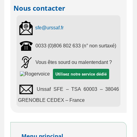
organismes de prévoyance recouvrent les
Nous contacter
cotisations et prennent en charge selon les
cas, les indemnisations invalidité, incapacité
et s'occupent du versement du capital décès
des salariés, de la rente du conjoint...
sfe@urssaf.
fr
0033 (0)806 802 633 (n° non surtaxé)
Vous êtes sourd ou malentendant ?
Utilisez notre service dédié
Urssaf SFE – TSA 60003 – 38046
GRENOBLE CEDEX – France
Menu principal